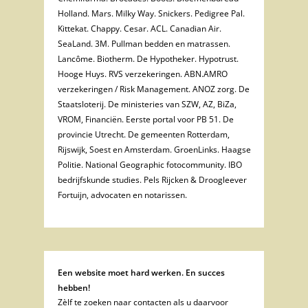
Holland. Mars. Milky Way. Snickers. Pedigree Pal.
Kittekat. Chappy. Cesar. ACL. Canadian Air.
SeaLand. 3M. Pullman bedden en matrassen.
Lancôme. Biotherm. De Hypotheker. Hypotrust.
Hooge Huys. RVS verzekeringen. ABN.AMRO
verzekeringen / Risk Management. ANOZ zorg. De
Staatsloterij. De ministeries van SZW, AZ, BiZa,
VROM, Financiën. Eerste portal voor PB 51. De
provincie Utrecht. De gemeenten Rotterdam,
Rijswijk, Soest en Amsterdam. GroenLinks. Haagse
Politie. National Geographic fotocommunity. IBO
bedrijfskunde studies. Pels Rijcken & Droogleever
Fortuijn, advocaten en notarissen.
Een website moet hard werken. En succes
hebben!
Zèlf te zoeken naar contacten als u daarvoor