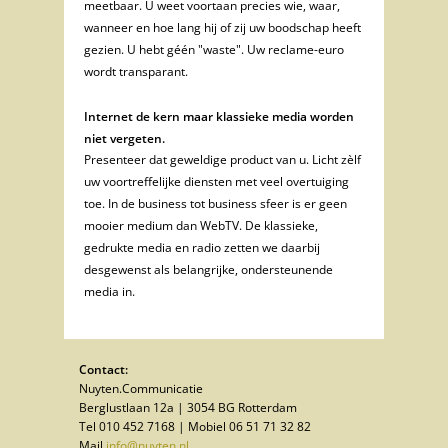
meetbaar. U weet voortaan precies wie, waar,
wanneer en hoe lang hij of zij uw boodschap heeft
gezien. U hebt géén "waste". Uw reclame-euro
wordt transparant.
Internet de kern maar klassieke media worden
niet vergeten.
Presenteer dat geweldige product van u. Licht zèlf
uw voortreffelijke diensten met veel overtuiging
toe. In de business tot business sfeer is er geen
mooier medium dan WebTV. De klassieke,
gedrukte media en radio zetten we daarbij
desgewenst als belangrijke, ondersteunende
media in.
Contact:
Nuyten.Communicatie
Berglustlaan 12a | 3054 BG Rotterdam
Tel 010 452 7168 | Mobiel 06 51 71 32 82
Mail
info@nuyten.nl